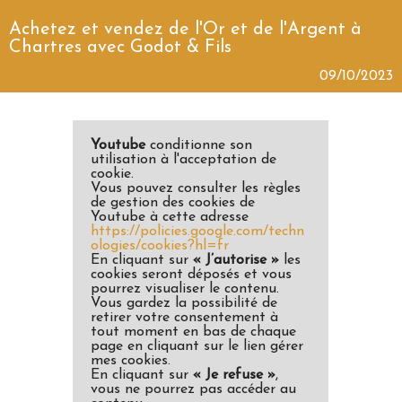
Achetez et vendez de l'Or et de l'Argent à
Chartres avec Godot & Fils
09/10/2023
Youtube
conditionne son
utilisation à l'acceptation de
cookie.
Vous pouvez consulter les règles
de gestion des cookies de
Youtube à cette adresse
https://policies.google.com/techn
ologies/cookies?hl=fr
En cliquant sur
« J’autorise »
les
cookies seront déposés et vous
pourrez visualiser le contenu.
Vous gardez la possibilité de
retirer votre consentement à
tout moment en bas de chaque
page en cliquant sur le lien gérer
mes cookies.
En cliquant sur
« Je refuse »
,
vous ne pourrez pas accéder au