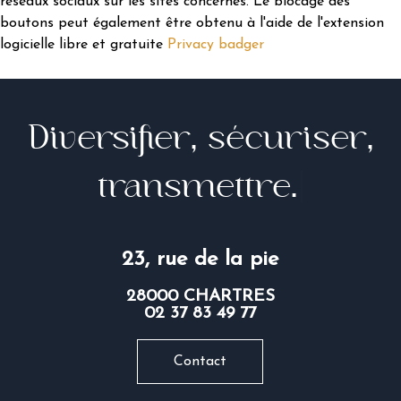
réseaux sociaux sur les sites concernés. Le blocage des
boutons peut également être obtenu à l'aide de l'extension
logicielle libre et gratuite
Privacy badger
D
i
v
e
r
s
i
f
e
r
,
s
é
c
u
r
i
s
e
r
,
t
r
a
n
s
m
e
t
t
r
e
.
|
23, rue de la pie
28000 CHARTRES
02 37 83 49 77
Contact