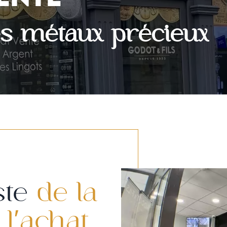
es métaux précieux
ste
de la
 l'achat