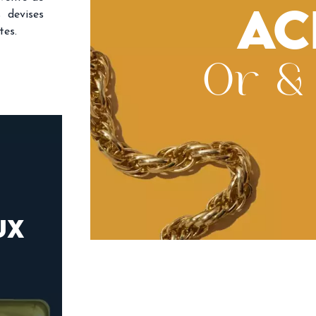
s devises
AC
tes.
Or & 
UX