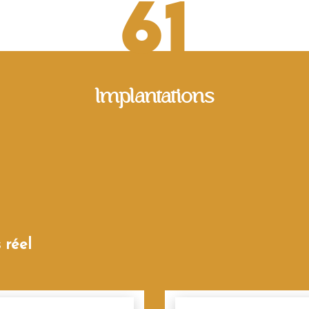
61
Implantations
 réel