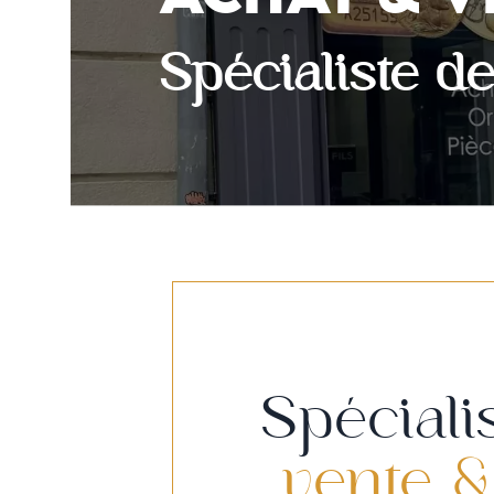
Spécialiste d
Spéciali
vente &