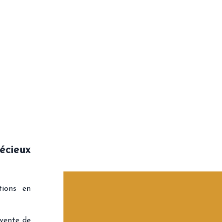
écieux
tions en
 vente de